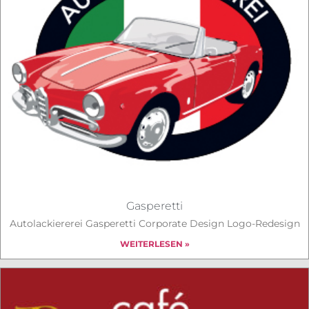
Gasperetti
Autolackiererei Gasperetti Corporate Design Logo-Redesign
WEITERLESEN »