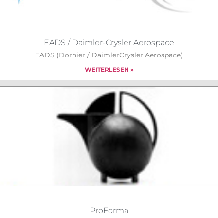
EADS / Daimler-Crysler Aerospace
EADS (Dornier / DaimlerCrysler Aerospace)
WEITERLESEN »
ProForma